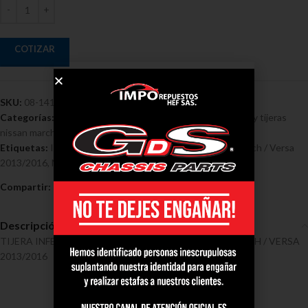
COTIZAR
SKU:
08-1410
Categorías:
Nissan
,
Tensores y Tijeras - Nissan
,
Tensores y tijeras
nissan march
,
Tensores y tijeras nissan versa
Etiquetas:
Inferior
,
IzquierdaUERDA Completa Nissan March / Versa
2013/2016
,
Nissan
,
Tijera
Compartir:
Descripción
TIJERA INFERIOR IZQUERDA COMPLETA NISSAN MARCH / VERSA
2013/2016