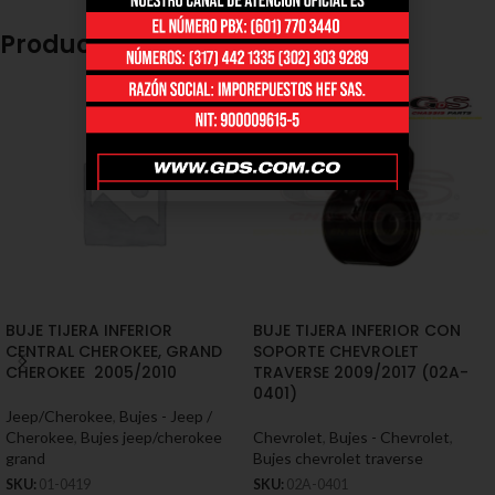
Productos relacionados
BUJE TIJERA INFERIOR
BUJE TIJERA INFERIOR CON
CENTRAL CHEROKEE, GRAND
SOPORTE CHEVROLET
CHEROKEE 2005/2010
TRAVERSE 2009/2017 (02A-
0401)
Jeep/Cherokee
,
Bujes - Jeep /
Cherokee
,
Bujes jeep/cherokee
Chevrolet
,
Bujes - Chevrolet
,
grand
Bujes chevrolet traverse
SKU:
01-0419
SKU:
02A-0401