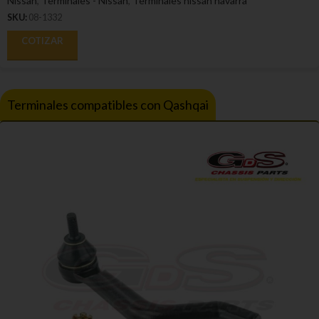
Nissan
,
Terminales - Nissan
,
Terminales nissan navarra
SKU:
08-1332
COTIZAR
Terminales compatibles con Qashqai