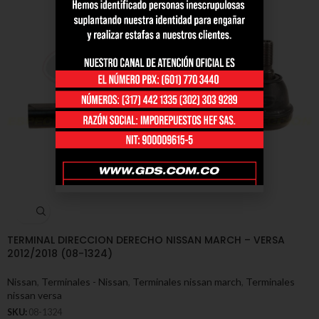
TERMINAL DIRECCION DERECHO NISSAN MARCH – VERSA
2012/2018 (08-1324)
Nissan
,
Terminales - Nissan
,
Terminales nissan march
,
Terminales
nissan versa
SKU:
08-1324