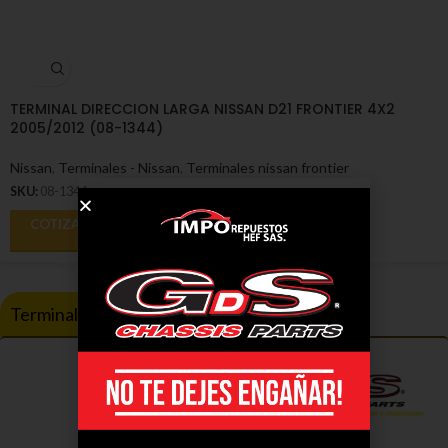
TERMINAL DIRECCION LARGA NISSAN D21 FRONTIER 4X2
2005/2012 (08-1344)
Nissan
,
Terminales - Nissan
,
Terminales nissan frontier
SKU:
08-1344
COTIZAR
Terminales compatibles con March