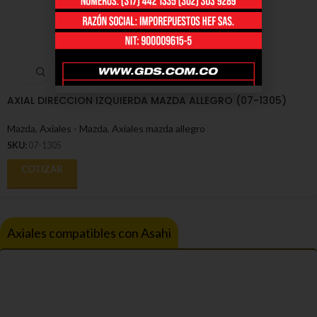
AXIAL DIRECCION IZQUIERDA MAZDA ALLEGRO (07-1305)
Mazda
,
Axiales - Mazda
,
Axiales mazda allegro
SKU:
07-1305
COTIZAR
Axiales compatibles con Asahi