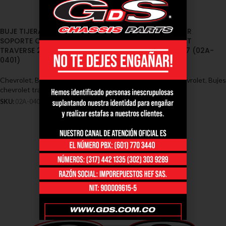
BUJE TIJERA INFERIOR CON
BUJE TIJERA INFERIOR
SOPORTE CHEVROLET
PEQUEÑO CHEVROLET
TRAVERSE 2009/2017 (02A-
TRAVERSE 2009/2017 (02A-
0401)
0402)
Chevrolet
,
Bujes - Chevrolet
,
Bujes
Chevrolet
,
Bujes - Chevrolet
,
Bujes
chevrolet traverse
chevrolet traverse
SKU:
02A-0401
SKU:
02A-0402