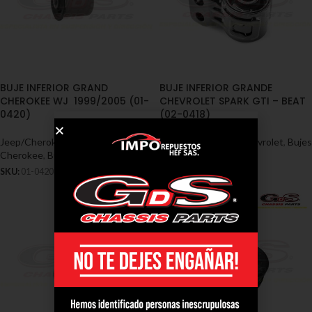
BUJE INFERIOR GRAND
BUJE INFERIOR GRANDE
CHEROKEE WJ 1999/2005 (01-
CHEVROLET SPARK GTI – BEAT
0420)
(02-0418)
Jeep/Cherokee
,
Bujes - Jeep /
Chevrolet
,
Bujes - Chevrolet
,
Bujes
Cherokee
,
Bujes jeep/cherokee wj
chevrolet spark
SKU:
01-0420
SKU:
02-0418