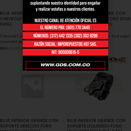
BUJE INFERIOR GRANDE
BUJE INFERIOR GRANDE CON
CHEVROLET VITARA (02-
SOPORTE DERECHO FORD EDGE
0416)
2007/2014 (04-0410)
Chevrolet
,
Bujes - Chevrolet
,
Bujes
Ford
,
Bujes - Ford
,
Bujes ford edge
chevrolet gran vitara
SKU:
04-0410
SKU:
02-0416
BUJE INFERIOR GRANDE CON
BUJE INFERIOR GRANDE CON
SOPORTE DERECHO FORD
SOPORTE IZQUIERDO FORD