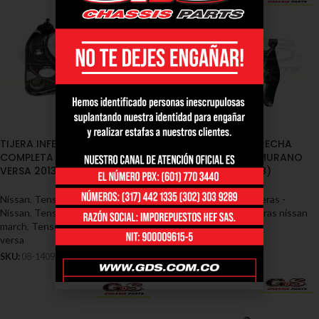
TIJERA INFERIOR DERECHA
TIJERA INFERIOR DERECHA
COMPLETA NISSAN MARCH /
COMPLETA NISSAN MURANO
VERSA 2013/2016 (08-1409)
2003/2009 (08-1418)
Nissan
,
Tensores y Tijeras -
Nissan
,
Tensores y Tijeras -
Nissan
,
Tensores y tijeras nissan
Nissan
,
Tensores y tijeras nissan
march
,
Tensores y tijeras nissan
murano
versa
SKU:
08-1418
SKU:
08-1409