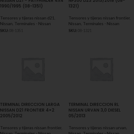
NISSAN D21 – PATFHINDER 4X4
NP300 D23 2013/2018 (08-
1990/1995 (08-1351)
1321)
Tensores y tijeras nissan d21
,
Tensores y tijeras nissan frontier
,
Nissan
,
Terminales - Nissan
Nissan
,
Terminales - Nissan
SKU:
08-1351
SKU:
08-1321
TERMINAL DIRECCION LARGA
TERMINAL DIRECCION RL
NISSAN D21 FRONTIER 4×2
NISSAN URVAN 3,0 DIESEL
2005/2012
05/2013
Tensores y tijeras nissan frontier
,
Tensores y tijeras nissan urvan
,
Nissan
,
Terminales - Nissan
Nissan
,
Terminales - Nissan