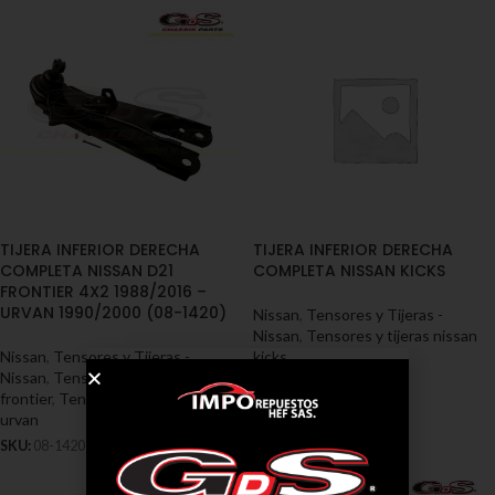
TIJERA INFERIOR DERECHA
TIJERA INFERIOR DERECHA
COMPLETA NISSAN D21
COMPLETA NISSAN KICKS
FRONTIER 4X2 1988/2016 –
URVAN 1990/2000 (08-1420)
Nissan
,
Tensores y Tijeras -
Nissan
,
Tensores y tijeras nissan
Nissan
,
Tensores y Tijeras -
kicks
Nissan
,
Tensores y tijeras nissan
SKU:
08-1441
frontier
,
Tensores y tijeras nissan
urvan
SKU:
08-1420