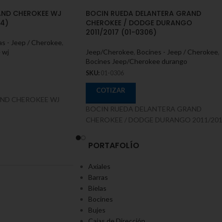
ND CHEROKEE WJ
BOCIN RUEDA DELANTERA GRAND
04)
CHEROKEE / DODGE DURANGO
2011/2017 (01-0306)
as - Jeep / Cherokee
,
 wj
Jeep/Cherokee
,
Bocines - Jeep / Cherokee
,
Bocines Jeep/Cherokee durango
SKU:
01-0306
COTIZAR
ND CHEROKEE WJ
BOCIN RUEDA DELANTERA GRAND
CHEROKEE / DODGE DURANGO 2011/20
PORTAFOLÍO
Axiales
Barras
Bielas
Bocines
Bujes
Cajas de Dirección