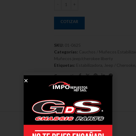
COTIZAR
SKU:
01-0625
Categorías:
Cauchos / Muñecos Estabiliza
Muñecos jeep/cherokee liberty
Etiquetas:
Estabilizadora
,
Jeep / Cherooke
Compartir:
DESCRIPCIÓN