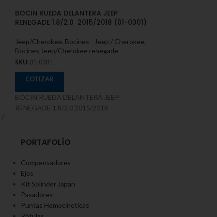
BOCIN RUEDA DELANTERA JEEP
BOCIN RUEDA 
RENEGADE 1.8/2.0 2015/2018 (01-0301)
19191999/2004 
Jeep/Cherokee
,
Bocines - Jeep / Cherokee
,
Jeep/Cherokee
,
B
Bocines Jeep/Cherokee renegade
Bocines Jeep/Che
SKU:
01-0301
SKU:
01-0308
COTIZAR
COTIZAR
BOCIN RUEDA DELANTERA JEEP
BOCIN RUEDA G
RENEGADE 1.8/2.0 2015/2018
19191999/2004
17
PORTAFOLÍO
Compensadores
Ejes
Kit Splinder Japan
Pasadores
Puntas Homocineticas
Rótulas