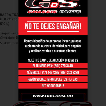
BARRA TRACK GRAND
CHEROKEE WJ 1999/2004 (01-
0104)
Jeep/Cherokee
,
Barras - Jeep /
Cherokee
,
Barras jeep/cherokee wj
SKU:
01-0104