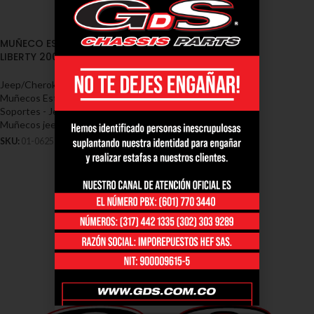
MUÑECO ESTABILIZADORA JEEP
LIBERTY 2008/2011 (01-0625)
Jeep/Cherokee
,
Cauchos /
Muñecos Estabilizadoras /
Soportes - Jeep / Cherokee
,
Muñecos jeep/cherokee liberty
SKU:
01-0625