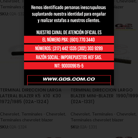
Chevrolet
,
Terminales - Chevrolet
,
Chevrolet
,
Terminales - Chevrolet
,
Terminales chevrolet blazer
Terminales chevrolet blazer
SKU:
02A-1325
SKU:
02A-1330
TERMINAL DIRECCION LARGA
TERMINAL DIRECCION LARGO
LATERAL BLAZER K5 K10 K30
BLAZER MINI-BLAZER 1990/1999
1972/1985 (02A-1324)
(02A-1331)
Chevrolet
,
Terminales - Chevrolet
,
Chevrolet
,
Terminales - Chevrolet
,
Terminales chevrolet blazer
Terminales chevrolet blazer
SKU:
02A-1324
SKU:
02A-1331