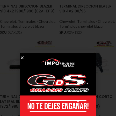
TERMINAL DIRECCION BLAZER
TERMINAL DIRECCION BLAZER
S10 4X2 1980/1996 (02A-1319)
S10 4×2 80/96
Chevrolet
,
Terminales - Chevrolet
,
Chevrolet
,
Terminales - Chevrolet
,
Terminales chevrolet blazer
Terminales chevrolet blazer
SKU:
02A-1319
SKU:
02A-1320
TERMINAL DIRECCION CORTA
TERMINAL DIRECCION CORTO
LATERAL BLAZER K5 K10 K30
BLAZER MINI-BLAZER
1972/1985 (02A-1325)
1990/1999 (02A-1330)