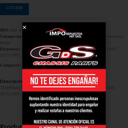
COTIZAR
SKU:
02A-1324
Categorías:
Chevrolet
,
Terminales - Chevrolet
,
Terminales chevrolet
blazer
Etiquetas:
Chevrolet
,
Direccion
,
Larga Lateral Blazer K5 K10 K30
1972/1985
,
Terminal
Compartir:
Descripción
TERMINAL DIRECCION LARGA LATERAL BLAZER K5 K10 K30
1972/1985
Productos relacionados