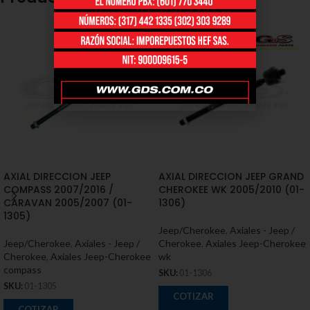
AXIAL DIRECCION JEEP
AXIAL DIRECCION JEEP GRAND
COMPASS 2007/2016 /
CHEROKEE WK 2005/2010 (01-
CARAVAN 2005/2007 (01-
1306)
1305)
Jeep/Cherokee
,
Axiales - Jeep /
Jeep/Cherokee
,
Axiales - Jeep /
Cherokee
,
Axiales Jeep-Cherokee
Cherokee
,
Axiales Jeep-Cherokee
wk
compass
SKU:
01-1306
SKU:
01-1305
COTIZAR
COTIZAR