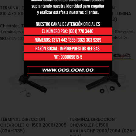
TERMINAL DIRECCION BLAZER
TERMINAL DIRECCION
S10 4×2 80/96
CELEBRITY CITATION LUMINA
1980/1988 (02A-1323)
Chevrolet
,
Terminales - Chevrolet
,
Terminales chevrolet blazer
Chevrolet
,
Terminales - Chevrolet
,
Terminales chevrolet celebrity
SKU:
02A-1320
SKU:
02A-1323
TERMINAL DIRECCION
TERMINAL DIRECCION
CHEVROLET C-1500 2000/2005
CHEVROLET C1500
(02A-1335)
AVALANCHE 2000/2004 (02A-