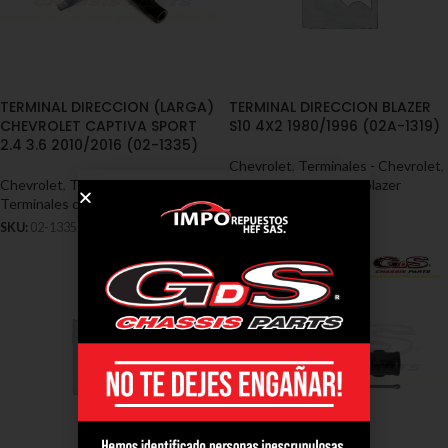
TERMINAL DIRECCION (LARGA)
TERMINAL DIRECCION BLAZER
CHEVROLET CAPTIVA SPORT
S10 4X2 1980/1996 (02A-1319)
2.4 3.6 2010/2016 (02-1335)
Chevrolet
,
Terminales - Chevrolet
,
Chevrolet
,
Terminales - Chevrolet
,
Terminales chevrolet blazer
Terminales chevrolet captiva
SKU:
02A-1319
SKU:
02-1335