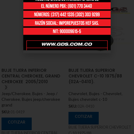
BUJE TIJERA INFERIOR
BUJE TIJERA SUPERIOR
CENTRAL CHEROKEE, GRAND
CHEVROLET C-10 1975/88
CHEROKEE 2005/2010
(02A-0410).
Jeep/Cherokee
,
Bujes - Jeep /
Chevrolet
,
Bujes - Chevrolet
,
Cherokee
,
Bujes jeep/cherokee
Bujes chevrolet c-10
grand
SKU:
02A-0410
SKU:
01-0419
COTIZAR
COTIZAR
BUJE TIJERA SUPERIOR CHEVROLET
BUJE TIJERA INFERIOR CENTRAL
C-10 1975/88