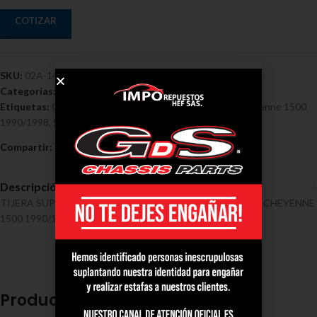
COTIZAR
SKU:
02A-1417
Categorías:
Chevrolet
,
Tensores y Tijeras - Chevrolet
Etiquetas:
Chevrolet
,
Izquierda Completa Chevrolet Cheyenne 1500
1990/1998
,
Superior
,
Tijera
Compartir:
Descripción
TIJERA SUPERIOR IZQUIERDA COMPLETA CHEVROLET CHEYENNE
1500 1990/1998
Productos relacionados