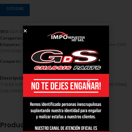
COTIZAR
SKU:
02A-1418
Categorías:
Chevrolet
,
Tensores y Tijeras - Chevrolet
Etiquetas:
Chevrolet
,
Derecha Completa Chevrolet Cheyenne 1500
1990/1998
,
Superior
,
Tijera
Compartir:
Descripción
TIJERA SUPERIOR DERECHA COMPLETA CHEVROLET CHEYENNE
1500 1990/1998
Productos relacionados