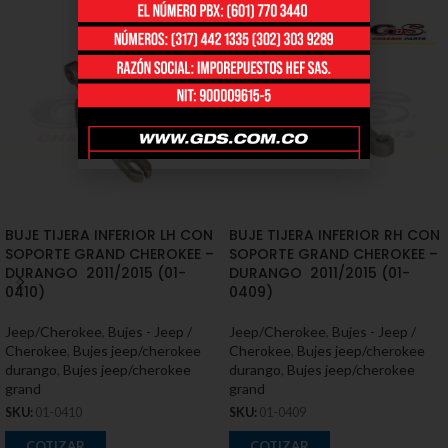
BUJE TIJERA INFERIOR LH CON
BUJE TIJERA INFERIOR RH CON
SOPORTE GRAND CHEROKEE –
SOPORTE GRAND CHEROKEE –
DURANGO 2011/2015 (01-
DURANGO 2011/2015 (01-
0410)
0409)
Jeep/Cherokee
,
Bujes - Jeep /
Jeep/Cherokee
,
Bujes - Jeep /
Cherokee
,
Bujes jeep/cherokee
Cherokee
,
Bujes jeep/cherokee
durango
,
Bujes jeep/cherokee
durango
,
Bujes jeep/cherokee
grand
grand
SKU:
01-0410
SKU:
01-0409
COTIZAR
COTIZAR