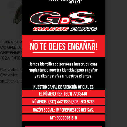
TIJERA SUPERIOR DERECHA
COMPLETA CHEVROLET
CHEYENNE 1500 1990/1998
(02A-1418)
Chevrolet
,
Tensores y Tijeras -
Chevrolet
SKU:
02A-1418