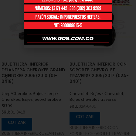
BUJE TIJERA INFERIOR
BUJE TIJERA INFERIOR CON
DELANTERA CHEROKEE GRAND
SOPORTE CHEVROLET
CHEROKEE 2005/2010 (01-
TRAVERSE 2009/2017 (02A-
0418)
0401)
Jeep/Cherokee
,
Bujes - Jeep /
Chevrolet
,
Bujes - Chevrolet
,
Cherokee
,
Bujes jeep/cherokee
Bujes chevrolet traverse
grand
SKU:
02A-0401
SKU:
01-0418
COTIZAR
COTIZAR
BUJE TIJERA INFERIOR CON
BUJE TIJERA INFERIOR DELANTERA
SOPORTE CHEVROLET TRAVERSE