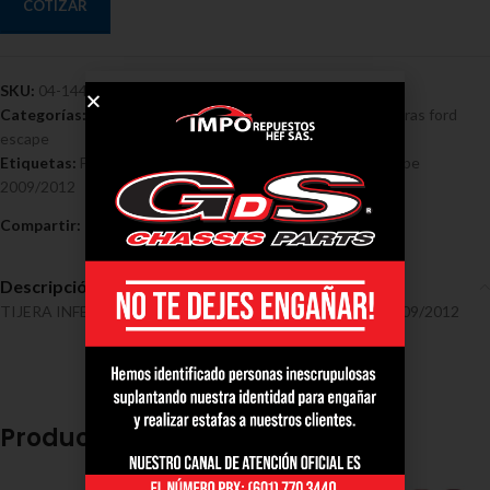
COTIZAR
SKU:
04-1449
Categorías:
Ford
,
Tensores y Tijeras - Ford
,
Tensores y tijeras ford
escape
Etiquetas:
Ford
,
Inferior
,
Tijera
,
Trasera Derecha Ford Escape
2009/2012
Compartir:
Descripción
TIJERA INFERIOR TRASERA DERECHA FORD ESCAPE 2009/2012
Productos relacionados