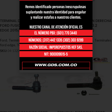
TERMINAL DIRECCION DERECHA
TERMINAL DIRECCION DERECHA
FORD FUSION 2013/2018 –
FORD RANGER 2.2 / 3.2
EDGE 2015/2018 (04-1325)
2013/2017 (04-1332)
Ford
,
Terminales - Ford
,
Terminales
Ford
,
Terminales - Ford
,
Terminales
ford edge
,
Terminales ford fusion
ford ranger
SKU:
04-1325
SKU:
04-1332