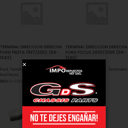
TERMINAL DIRECCION DERECHA
TERMINAL DIRECCION DERECHA
FORD FIESTA 1997/2002 (04-
FORD FOCUS 2000/2006 (04-
1343)
1340)
Ford
,
Terminales - Ford
,
Terminales
Ford
,
Terminales - Ford
,
Terminales
ford fiesta
ford focus
SKU:
04-1343
SKU:
04-1340