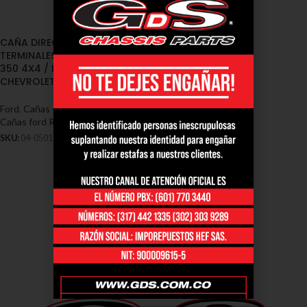
CAÑA DIRECCION (UNION
TERMINALES) RANGER 75 / F-
350 4X4 / E-350 / RAM /
CHEVROLET (04-0501)
Ford
,
Cañas - Ford
,
Cañas ford ram
,
Cañas ford Ranger
SKU:
04-0501