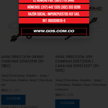
AXIAL DIRECCION GRAND
AXIAL DIRECCION JEEP
CHEROKEE 2014/2018 (01-
COMPASS 2007/2016 /
1302)
CARAVAN 2005/2007 (01-
1305)
Jeep/Cherokee
,
Axiales - Jeep /
Cherokee
,
Axiales Jeep-Cherokee
Jeep/Cherokee
,
Axiales - Jeep /
wk
Cherokee
,
Axiales Jeep-Cherokee
compass
SKU:
01-1302
SKU:
01-1305
COTIZAR
COTIZAR
AXIAL DIRECCION GRAND