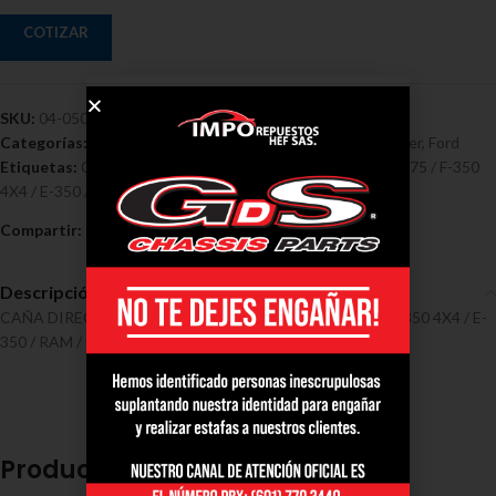
COTIZAR
SKU:
04-0501
Categorías:
Cañas - Ford
,
Cañas ford ram
,
Cañas ford Ranger
,
Ford
Etiquetas:
Caña
,
Direccion
,
Ford
,
Union Terminales Ranger 75 / F-350
4X4 / E-350 / RAM / Chevrolet
Compartir:
Descripción
CAÑA DIRECCION UNION TERMINALES RANGER 75 / F-350 4X4 / E-
350 / RAM / CHEVROLET
Productos relacionados