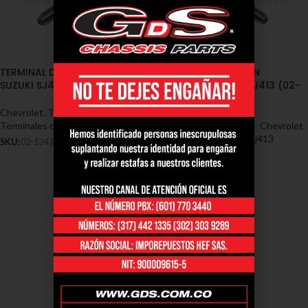
TERMINAL DIRECCION DERECHA
TERMINAL DIRECCION
SUZUKI SJ413 (02-1343)
IZQUIERDA SUZUKI SJ413 (02-
1344)
Chevrolet
,
Terminales - Chevrolet
,
Terminales chevrolet sj413
Chevrolet
,
Terminales - Chevrolet
,
Terminales chevrolet sj413
SKU:
02-1343
SKU:
02-1344