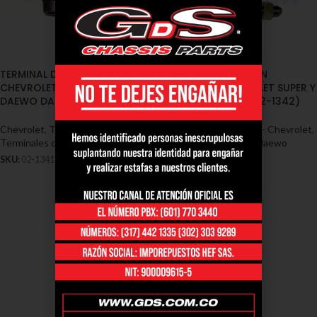
TERMINAL DIRECCION DERECHA
TERMINAL DIRECCION
CHEVROLET SUPER CARRI /
IZQUIERDA CHEVROLET SUPER Y
DAEWO DAMAS (02-1341)
/ DAEWO DAMAS (02-1342)
Chevrolet
,
Terminales - Chevrolet
,
Chevrolet
,
Terminales - Chevrolet
,
Terminales chevrolet daewo
Terminales chevrolet daewo
SKU:
02-1341
SKU:
02-1342