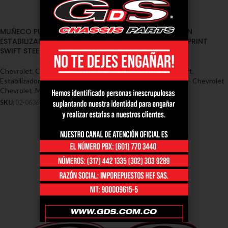
MUÑECO PUNTA
TERMINAL DIRECCION
ESTABILIZADORA CHEVROLET
CHEVROLET SWIFT SPRINT
SWIFT STEEM (02-0636)
STEEM (02-1350)
Chevrolet
,
Cauchos / Muñecos
Muñeco chevrolet swift
,
Estabilizadoras / Soportes -
Chevrolet
,
Terminales - Chevrolet
Chevrolet
,
Muñeco chevrolet swift
SKU:
02-1350
SKU:
02-0636