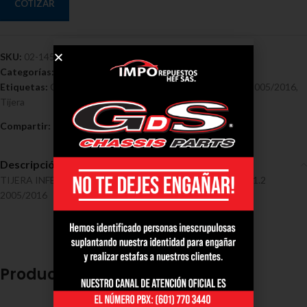
COTIZAR
SKU:
02-1452
Categorías:
Chevrolet
,
Tensores y Tijeras - Chevrolet
Etiquetas:
Chevrolet
,
Derecha Completa Suzuki Swift 1.2 2005/2016
,
Tijera
Compartir:
Descripción
TIJERA INFERIOR DERECHA COMPLETA SUZUKI SWIFT 1.2
2005/2016
Productos relacionados