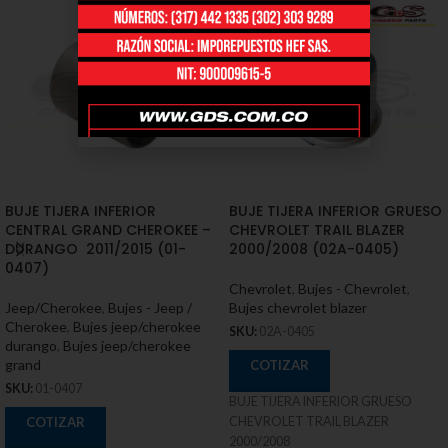
BUJE TIJERA INFERIOR
BUJE TIJERA INFERIOR GRUESO
CENTRAL GRAND CHEROKEE –
CHEVROLET TRAIL BLAZER
DURANGO 2011/2015 (01-
2000/2008 (02A-0405)
0407)
Chevrolet
,
Bujes - Chevrolet
,
Jeep/Cherokee
,
Bujes - Jeep /
Bujes chevrolet blazer
Cherokee
,
Bujes jeep/cherokee
SKU:
02A-0405
durango
,
Bujes jeep/cherokee
grand
COTIZAR
SKU:
01-0407
BUJE TIJERA INFERIOR GRUESO
COTIZAR
CHEVROLET TRAIL BLAZER
2000/2008