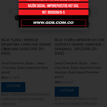
BUJE TIJERA INFERIOR
BUJE TIJERA INFERIOR LH CON
DELANTERA CHEROKEE GRAND
SOPORTE GRAND CHEROKEE –
CHEROKEE 2005/2010 (01-
DURANGO 2011/2015 (01-
0418)
0410)
Jeep/Cherokee
,
Bujes - Jeep /
Jeep/Cherokee
,
Bujes - Jeep /
Cherokee
,
Bujes jeep/cherokee
Cherokee
,
Bujes jeep/cherokee
grand
durango
,
Bujes jeep/cherokee
grand
SKU:
01-0418
SKU:
01-0410
COTIZAR
COTIZAR
BUJE TIJERA INFERIOR DELANTERA
BUJE TIJERA INFERIOR LH CON
CHEROKEE GRAND CHEROKEE
SOPORTE GRAND CHEROKEE -
2005/2010