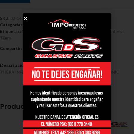
SKU:
02-1405
Categorías:
Chevrolet
,
Tensores y Tijeras - Chevrolet
Etiquetas:
Chevrolet
,
Derecha Completa Chevrolet Sonic
,
Inferior
,
Tijera
Compartir:
Descripción
TIJERA INFERIOR DERECHA COMPLETA CHEVROLET SONIC
Productos relacionados