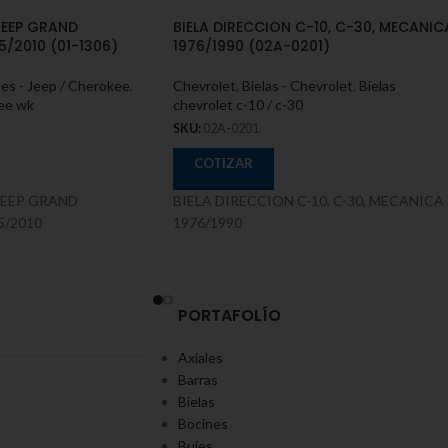
JEEP GRAND
BIELA DIRECCION C-10, C-30, MECANIC
/2010 (01-1306)
1976/1990 (02A-0201)
les - Jeep / Cherokee
,
Chevrolet
,
Bielas - Chevrolet
,
Bielas
ee wk
chevrolet c-10 / c-30
SKU:
02A-0201
COTIZAR
JEEP GRAND
BIELA DIRECCION C-10, C-30, MECANICA
5/2010
1976/1990
PORTAFOLÍO
Axiales
Barras
Bielas
Bocines
Bujes