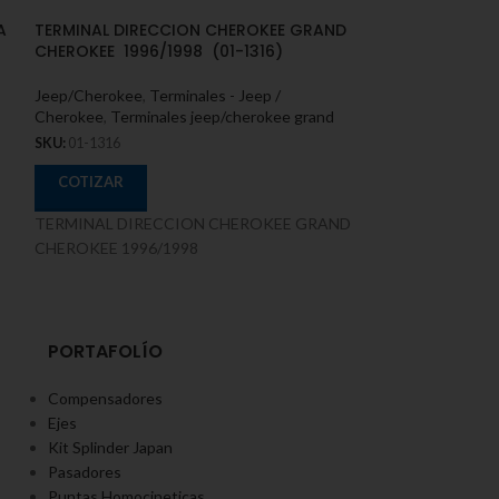
A
TERMINAL DIRECCION CHEROKEE GRAND
TERMINAL DIRE
CHEROKEE 1996/1998 (01-1316)
COMPASS D. JO
1312)
Jeep/Cherokee
,
Terminales - Jeep /
Cherokee
,
Terminales jeep/cherokee grand
Jeep/Cherokee
,
T
Cherokee
,
Termin
SKU:
01-1316
compass
COTIZAR
SKU:
01-1312
TERMINAL DIRECCION CHEROKEE GRAND
COTIZAR
CHEROKEE 1996/1998
TERMINAL DIRE
COMPASS D. JOU
PORTAFOLÍO
Compensadores
Ejes
Kit Splinder Japan
Pasadores
Puntas Homocineticas