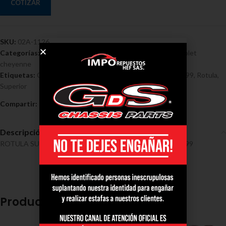
COTIZAR
SKU:
02A-1126
Categorías:
Chevrolet
,
Rótulas - Chevrolet
,
Rotulas chevrolet
cheyenne
Etiquetas:
Chevrolet
,
Cheyenne C-1500 4X2 4X4 1990/1999
,
Rotula
,
Superior
Compartir:
Descripción
ROTULA SUPERIOR CHEYENNE C-1500 4X2 4X4 1990/1999
Productos relacionados