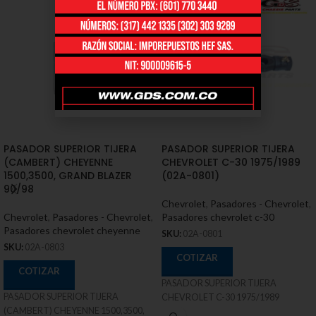
PASADOR SUPERIOR TIJERA
PASADOR SUPERIOR TIJERA
(CAMBERT) CHEYENNE
CHEVROLET C-30 1975/1989
1500,3500, GRAND BLAZER
(02A-0801)
90/98
Chevrolet
,
Pasadores - Chevrolet
,
Chevrolet
,
Pasadores - Chevrolet
,
Pasadores chevrolet c-30
Pasadores chevrolet cheyenne
SKU:
02A-0801
SKU:
02A-0803
COTIZAR
COTIZAR
PASADOR SUPERIOR TIJERA
PASADOR SUPERIOR TIJERA
CHEVROLET C-30 1975/1989
(CAMBERT) CHEYENNE 1500,3500,