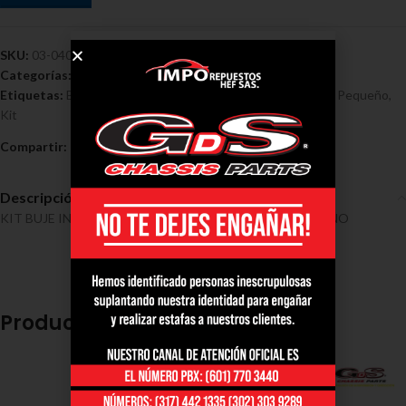
SKU:
03-0409
Categorías:
Buje dodge neon
,
Bujes - Dodge
,
Dodge
Etiquetas:
Buje
,
Dodge
,
Inferior Neon 1990/1996 Grande / Pequeño
,
Kit
Compartir:
Descripción
KIT BUJE INFERIOR NEON 1990/1996 GRANDE / PEQUEÑO
Productos relacionados