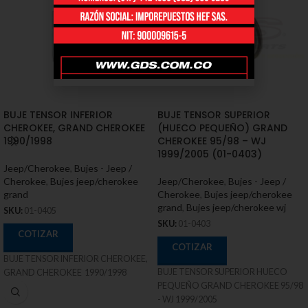
BUJE TENSOR INFERIOR
BUJE TENSOR SUPERIOR
CHEROKEE, GRAND CHEROKEE
(HUECO PEQUEÑO) GRAND
1990/1998
CHEROKEE 95/98 – WJ
1999/2005 (01-0403)
Jeep/Cherokee
,
Bujes - Jeep /
Cherokee
,
Bujes jeep/cherokee
Jeep/Cherokee
,
Bujes - Jeep /
grand
Cherokee
,
Bujes jeep/cherokee
grand
,
Bujes jeep/cherokee wj
SKU:
01-0405
SKU:
01-0403
COTIZAR
COTIZAR
BUJE TENSOR INFERIOR CHEROKEE,
BUJE TENSOR SUPERIOR HUECO
GRAND CHEROKEE 1990/1998
PEQUEÑO GRAND CHEROKEE 95/98
- WJ 1999/2005