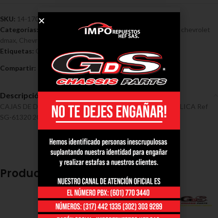
SKU:
14-1703
Categorías:
Cajas de dirección - Chevrolet
,
Cajas direccion chevrolet
dmax
,
Chevrolet
Etiquetas:
Cajas de Direccion
,
Chevrolet
,
DMAX 4WD
Compartir:
Descripción
CAJAS DE DIRECCIÓN CHEVROLET DMAX 4WDHIDRAULICA Ref
SG-61320 2013-2016
Productos relacionados