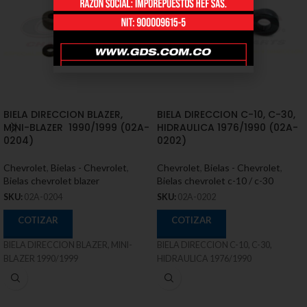
BIELA DIRECCION BLAZER,
BIELA DIRECCION C-10, C-30,
MINI-BLAZER 1990/1999 (02A-
HIDRAULICA 1976/1990 (02A-
0204)
0202)
Chevrolet
,
Bielas - Chevrolet
,
Chevrolet
,
Bielas - Chevrolet
,
Bielas chevrolet blazer
Bielas chevrolet c-10 / c-30
SKU:
02A-0204
SKU:
02A-0202
COTIZAR
COTIZAR
BIELA DIRECCION BLAZER, MINI-
BIELA DIRECCION C-10, C-30,
BLAZER 1990/1999
HIDRAULICA 1976/1990