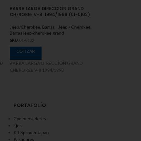
BARRA LARGA DIRECCION GRAND
BARRA LARGA D
CHEROKEE V-8 1994/1998 (01-0102)
WRANGLER 2007
Jeep/Cherokee
,
Barras - Jeep / Cherokee
,
Jeep/Cherokee
,
B
Barras jeep/cherokee grand
Barras jeep/chero
SKU:
01-0102
SKU:
01-0105
COTIZAR
COTIZAR
0
BARRA LARGA DIRECCION GRAND
BARRA LARGA D
CHEROKEE V-8 1994/1998
WRANGLER 2007
PORTAFOLÍO
Compensadores
Ejes
Kit Splinder Japan
Pasadores