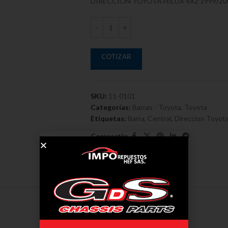
DIRECCION TOYOTA HILUX 4X2 1999/20
COTIZAR
SKU:
11-0101
Categorías:
Barras - Toyota
,
Toyota
Etiquetas:
Barra
,
Central
,
Direccion Toyot
Compartir:
DESCRIPCIÓN