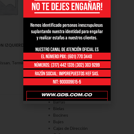
N IZQUIERDA NISSAN
Nissan
,
Terminales nissan
PORTAFOLÍO
Axiales
Barras
Bielas
Bocines
Bujes
Cajas de Dirección