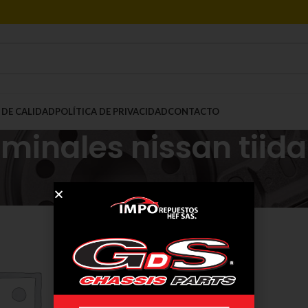
 DE CALIDAD
POLÍTICA DE PRIVACIDAD
CONTACTO
minales nissan tiida
Mostrar
9
12