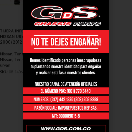
TIJERA INFERIOR IZQUIERDA
NISSAN URVAN DIESEL 3.0
2000/2012 (08-1406)
Nissan
,
Tensores y Tijeras -
Nissan
,
Tensores y tijeras nissan
urvan
SKU:
08-1406