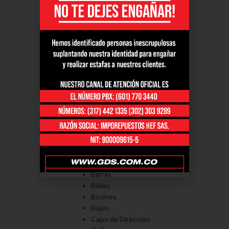
PORTAFOLÍO
Axiales
Barras
Bielas
Bocines
Bujes
Cajas de Dirección