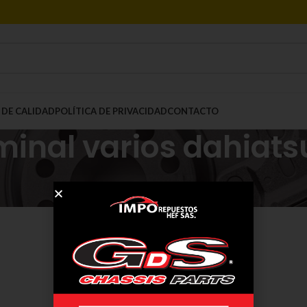
 DE CALIDAD
POLÍTICA DE PRIVACIDAD
CONTACTO
minal varios dahiats
Mostrar
9
12