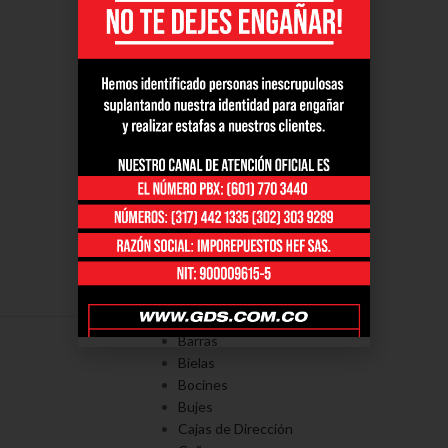
PORTAFOLÍO
Axiales
Barras
Bielas
Bocines
Bujes
Cajas de Dirección