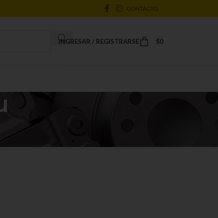
CONTACTO
INGRESAR / REGISTRARSE
$
0
u
18
24