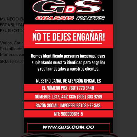
MUÑECO BARRA
ESTABILIZADORA DELANTERA
PEUGEOT 206 (12-0607)
Varios
,
Cauchos / Muñecos
Estabilizadoras / Soportes - Varios
,
Muñecos varios peugeot
SKU:
12-0607