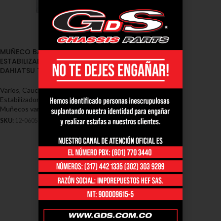
MUÑECO BARRA
ESTABILIZADORA TRASERA
DAHIATSU TERIOS OKI
Varios
,
Cauchos / Muñecos
Estabilizadoras / Soportes - Varios
,
Muñecos varios Dahiatsu
SKU:
12-0605