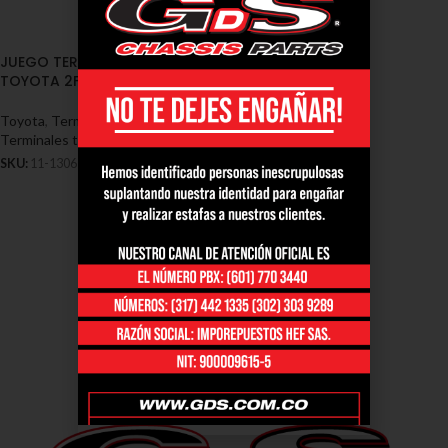
JUEGO TERMINALES (5)
TOYOTA 2F (11-1306)
Toyota
,
Terminales - Toyota
,
Terminales toyota 2F
SKU:
11-1306