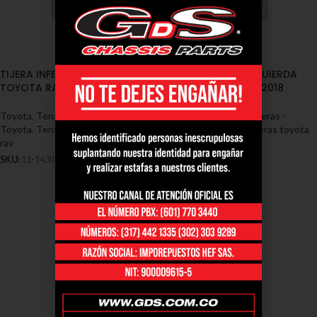
TIJERA INFERIOR DERECHA
TIJERA INFERIOR IZQUIERDA
TOYOTA RAV 2006/2018
TOYOTA RAV 2006/2018
Toyota
,
Tensores y Tijeras -
Toyota
,
Tensores y Tijeras -
Toyota
,
Tensores y tijeras toyota
Toyota
,
Tensores y tijeras toyota
rav
rav
SKU:
11-1430
SKU:
11-1431