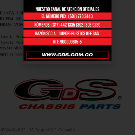
PUNTA HOMOCINETICA LADO
RUEDA 30 x 29 x 72.5 TOYOTA
HILUX VIGO 2.5 4WD DIESEL
Toyota
,
Puntas Homocineticas -
Toyota
,
Puntas homocineticas
toyota hilux
SKU:
11-0904
Cra 26 # 65 - 33, Bogotá DC, Colombia