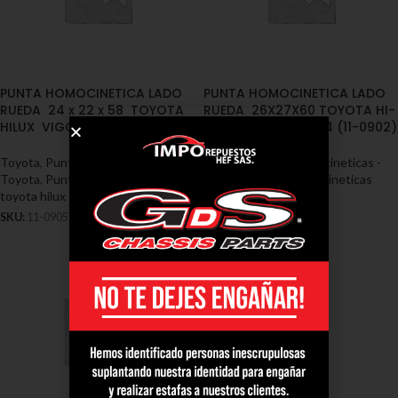
PUNTA HOMOCINETICA LADO
PUNTA HOMOCINETICA LADO
RUEDA 24 x 22 x 58 TOYOTA
RUEDA 26X27X60 TOYOTA HI-
HILUX VIGO 3.0 4WD DIESEL
LUX 4X4 1992/2004 (11-0902)
Toyota
,
Puntas Homocineticas -
Toyota
,
Puntas Homocineticas -
Toyota
,
Puntas homocineticas
Toyota
,
Puntas homocineticas
toyota hilux
toyota hilux
SKU:
11-0905
SKU:
11-0902