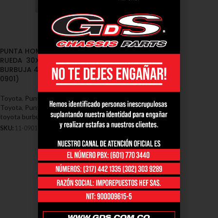
PUNTA HOMOCINETICA LADO
RUEDA 30X24X57 TOYOTA
BURBUJA 4.5 1996/2000 (11-
0901)
Toyota
,
Puntas Homocineticas -
Toyota
,
Puntas homocineticas
toyota burbuja
SKU:
11-0901