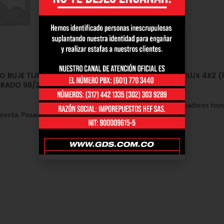
 BUJE TIJERA
PASADOR TIJERA INFERIOR HILUX 4X2 (1
PRADO 98/2005
0806)
Toyota
,
Pasadores - Toyota
,
Pasadores toy
Toyota
,
Pasadores toyota
hilux
SKU:
11-0806