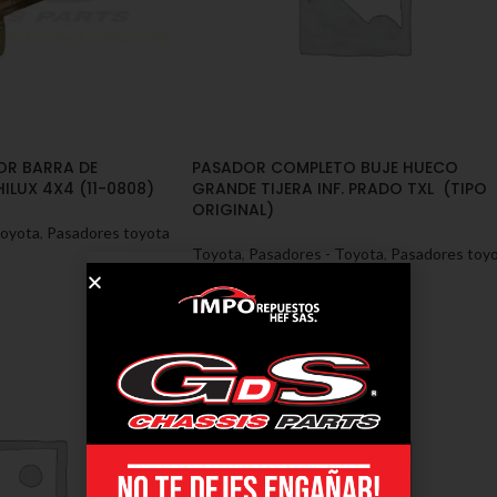
R BARRA DE
PASADOR COMPLETO BUJE HUECO
ILUX 4X4 (11-0808)
GRANDE TIJERA INF. PRADO TXL (TIPO
ORIGINAL)
Toyota
,
Pasadores toyota
Toyota
,
Pasadores - Toyota
,
Pasadores toy
prado
SKU:
11-0809