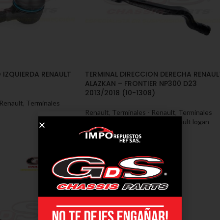
O IZQUIERDA RENAULT
TERMINAL DIRECCION DERECHA RENAUL
ALAZKAN – FRONTIER NP300 D23
2013/2018 (10-1308)
 Renault
,
Terminales
Renault
,
Terminales - Renault
,
Terminales
renault alazkan
,
Terminales renault logan
SKU:
10-1308