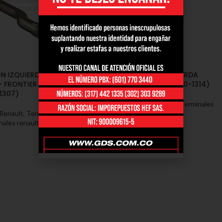
ON IZQUIERDA
TERMINAL DIRECCION IZQUIERDA
– FRONTIER NP300
RENAULT KOLEOS / XTRAIL (10-1314)
1307)
Renault
,
Terminales - Renault
,
Terminales
 Renault
,
Terminales
renault xtrail
ales renault frontier
SKU:
10-1314