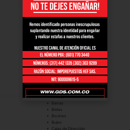
PORTAFOLÍO
Axiales
Barras
Bielas
Bocines
Bujes
Cajas de Dirección