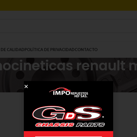
 DE CALIDAD
POLÍTICA DE PRIVACIDAD
CONTACTO
ocineticas renault
Mostrar
9
12