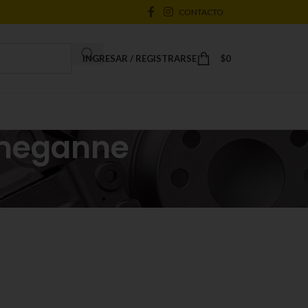
CONTACTO
INGRESAR / REGISTRARSE
$
0
 meganne
18
24