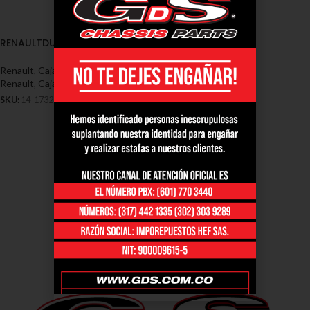
RENAULTDUSTER2013-2017
Renault
,
Cajas de dirección -
Renault
,
Cajas de renault duster
SKU:
14-1732