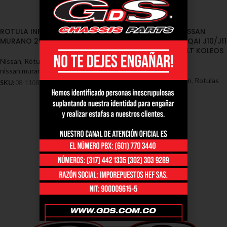
ROTULA INFERIOR NISSAN
ROTULA INFERIOR NISSAN
MURANO 2003/2007 (08-1108)
XTRAIL T31 – QUASHQAI J10/J11
– MURANO – RENAULT KOLEOS
(08-1106)
Nissan
,
Rótulas - Nissan
,
Rotulas
nissan murano
Nissan
,
Rótulas - Nissan
,
Rotulas
SKU:
08-1108
nissan murano
SKU:
08-1106