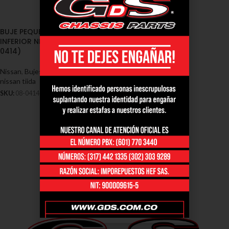
BUJE PEQUEÑO TIJERA
INFERIOR NISSAN TIIDA (08-
0414)
Nissan
,
Bujes - Nissan
,
Bujes
nissan tiida
SKU:
08-0414