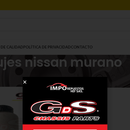
 DE CALIDAD
POLÍTICA DE PRIVACIDAD
CONTACTO
ujes nissan murano
Mostrar
9
12