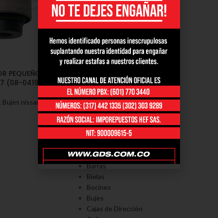
IOR PEQUEÑO NISSAN
 (08-0419)
,
Bujes nissan murano
PORTAFOLÍO
Axiales
Barras
Bielas
Bocines
Bujes
Cajas de Dirección