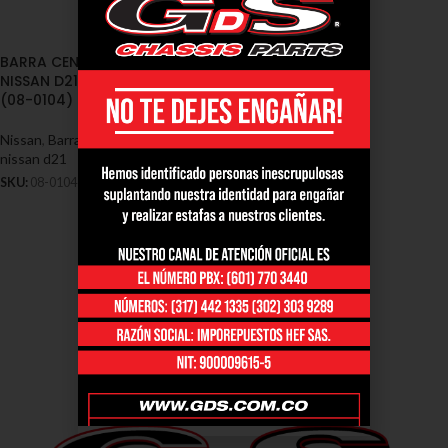
BARRA CENTRAL DIRECCION
NISSAN D21 4X2 1990/2002
(08-0104)
Nissan
,
Barras - Nissan
,
Barras
nissan d21
SKU:
08-0104