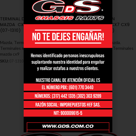
TERMINAL DIRECCION DERECHO
TERMINAL DIRECCION
MAZDA CX7 CX9 2007/2014
IZQUIERDA MAZDA CX7 CX9
(07-1310)
2007/2014 (07-1311)
Mazda
,
Terminales - Mazda
,
Mazda
,
Terminales - Mazda
,
Terminales mazda cx7
,
Terminales
Terminales mazda cx7
,
Terminales
mazda cx9
mazda cx9
SKU:
07-1310
SKU:
07-1311