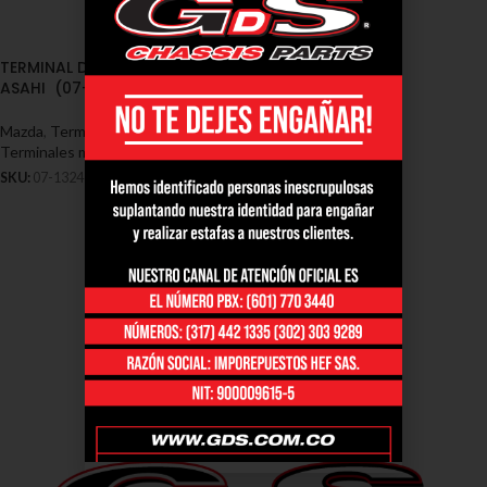
TERMINAL DIRECCION MAZDA
ASAHI (07-1324)
Mazda
,
Terminales - Mazda
,
Terminales mazda asahi
SKU:
07-1324