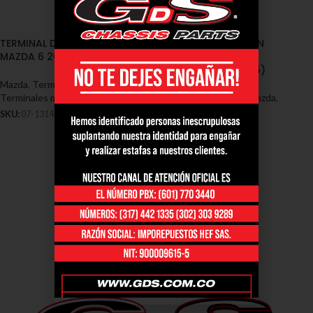
TERMINAL DIRECCION DERCHA
TERMINAL DIRECCION
MAZDA 6 2005/2009 (07-1314)
IZQUIERDA MAZDA 6
2005/2009 (07-1315)
Mazda
,
Terminales - Mazda
,
Terminales mazda 6
Mazda
,
Terminales - Mazda
,
Terminales mazda 6
SKU:
07-1314
SKU:
07-1315